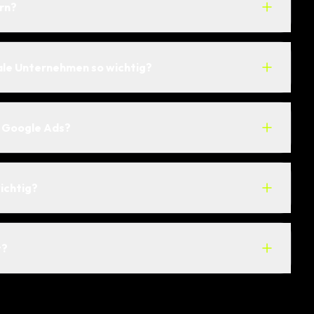
rn?
kale Unternehmen so wichtig?
d Google Ads?
ichtig?
t?