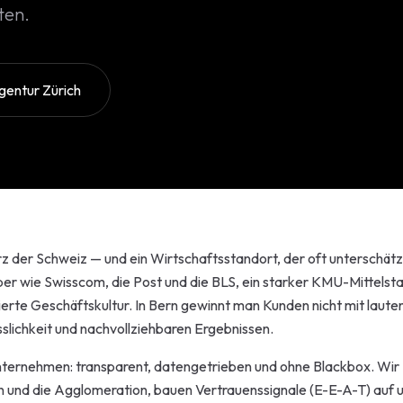
tor
ten.
entur Zürich
es UI/UX
Animationen
le Rechner
rketing
egien
erz der Schweiz — und ein Wirtschaftsstandort, der oft unterschätz
er wie Swisscom, die Post und die BLS, ein starker KMU-Mittelst
al SEO
erte Geschäftskultur. In Bern gewinnt man Kunden nicht mit laute
slichkeit und nachvollziehbaren Ergebnissen.
dwords
nternehmen: transparent, datengetrieben und ohne Blackbox. Wir
g
ern und die Agglomeration, bauen Vertrauenssignale (E-E-A-T) auf 