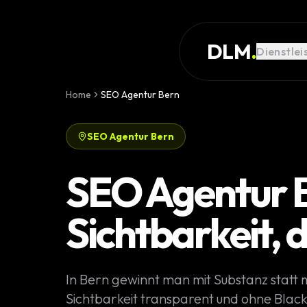
Skip to main content
DIENSTLEISTUNG
DLM
.
Dienstlei
REFERENZEN
WISSEN
Home
SEO Agentur Bern
GLOSSAR
SEO Agentur Bern
MAGAZIN
AI Devel
SEO Agentur B
KONFIGURATOR
Landingpa
Sichtbarkeit, 
RECHNER
Premium W
PROJEKT
Komplexe 
In Bern gewinnt man mit Substanz statt 
STARTEN
Individuell
Sichtbarkeit transparent und ohne Black