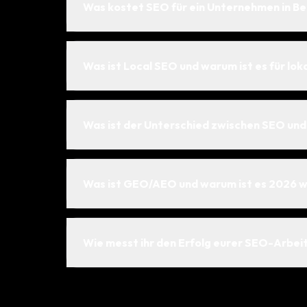
Was kostet SEO für ein Unternehmen in Be
Was ist Local SEO und warum ist es für lo
Was ist der Unterschied zwischen SEO un
Was ist GEO/AEO und warum ist es 2026 w
Wie messt ihr den Erfolg eurer SEO-Arbei