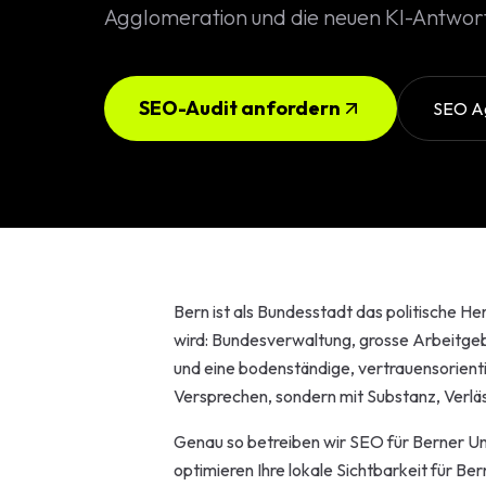
Konfigura
Agglomeration und die neuen KI-Antwor
Design
DE
/
EN
SEO-Audit anfordern
SEO Ag
Individuell
High-End 
Individuel
Online Ma
SEO Strat
Bern ist als Bundesstadt das politische H
wird: Bundesverwaltung, grosse Arbeitgeb
GEO & Loc
und eine bodenständige, vertrauensorienti
Versprechen, sondern mit Substanz, Verläs
Google A
Genau so betreiben wir SEO für Berner U
Consultin
optimieren Ihre lokale Sichtbarkeit für B