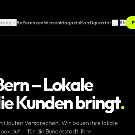
stung
Referenzen
Wissen
Magazin
Konfigurator
/
P
DE
EN
opment
ern – Lokale
ges
die Kunden bringt
.
ebseiten
Weblösungen
mit lauten Versprechen. Wir bauen Ihre lokale
er Rechner /
box auf — für die Bundesstadt, ihre