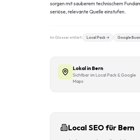
sorgen mit sauberem technischem Fundam
Start-up-
seriöse, relevante Quelle einstufen.
AI-Beratu
Digitales 
Im Glossar erklärt:
Local Pack
→
Google Busin
Beratung
Lokal in Bern
Sichtbar im Local Pack & Google
Maps
Local SEO für Bern