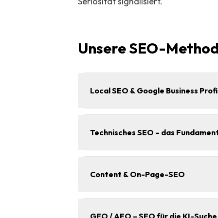
Seriosität signalisiert.
Unsere SEO-Method
Local SEO & Google Business Profi
Technisches SEO – das Fundamen
Content & On-Page-SEO
GEO / AEO – SEO für die KI-Suche