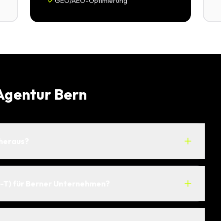
GEO/AEO-Optimierung
Agentur Bern
 heraus?
A-T) für Berner Unternehmen?