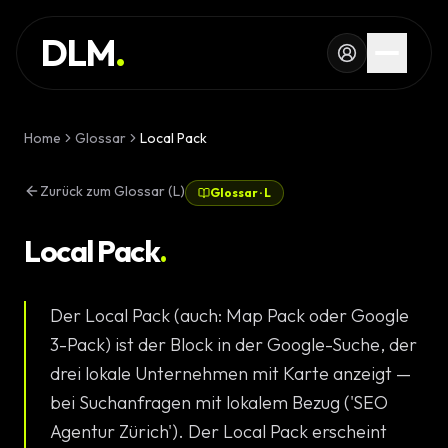
Skip to main content
DIENSTLEISTUNG
DLM
.
REFERENZEN
WISSEN
Home
Glossar
Local Pack
GLOSSAR
Zurück zum Glossar (L)
Glossar
·
L
MAGAZIN
AI Devel
Local Pack
.
KONFIGURATOR
Landingpa
Der Local Pack (auch: Map Pack oder Google
RECHNER
Premium W
3-Pack) ist der Block in der Google-Suche, der
PROJEKT
drei lokale Unternehmen mit Karte anzeigt —
Komplexe 
bei Suchanfragen mit lokalem Bezug ('SEO
STARTEN
Agentur Zürich'). Der Local Pack erscheint
Individuell