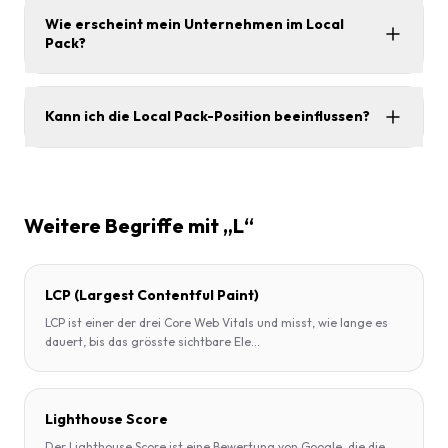
Wie erscheint mein Unternehmen im Local
Pack?
Kann ich die Local Pack-Position beeinflussen?
Weitere Begriffe mit „L“
LCP (Largest Contentful Paint)
LCP ist einer der drei Core Web Vitals und misst, wie lange es
dauert, bis das grösste sichtbare Ele
...
Lighthouse Score
Der Lighthouse Score ist eine Bewertung von Google, die die