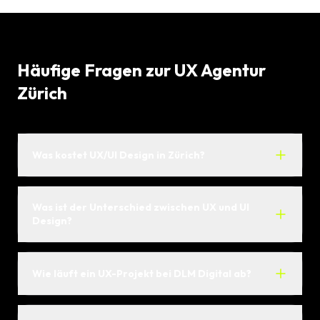
Häufige Fragen zur UX Agentur
Zürich
Was kostet UX/UI Design in Zürich?
Was ist der Unterschied zwischen UX und UI
Design?
Wie läuft ein UX-Projekt bei DLM Digital ab?