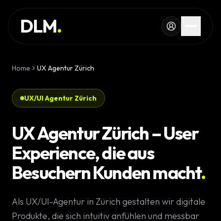
Skip to main content
DIENSTLEISTUNG
DLM
.
REFERENZEN
WISSEN
Home
UX Agentur Zürich
GLOSSAR
UX/UI Agentur Zürich
MAGAZIN
AI Devel
UX Agentur Zürich – User
KONFIGURATOR
Experience, die aus
Landingpa
RECHNER
Besuchern Kunden macht
.
Premium W
PROJEKT
Komplexe 
Als UX/UI-Agentur in Zürich gestalten wir digitale
STARTEN
Individuell
Produkte, die sich intuitiv anfühlen und messbar