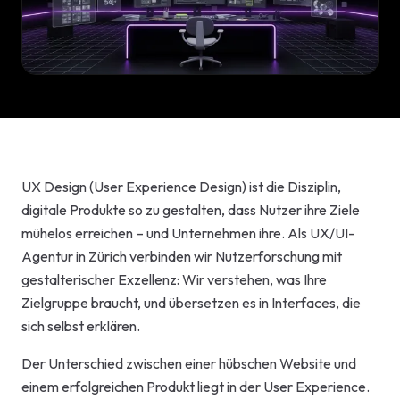
Start-up-
AI-Beratu
Digitales 
Beratung
UX Design (User Experience Design) ist die Disziplin,
digitale Produkte so zu gestalten, dass Nutzer ihre Ziele
mühelos erreichen – und Unternehmen ihre. Als UX/UI-
Agentur in Zürich verbinden wir Nutzerforschung mit
gestalterischer Exzellenz: Wir verstehen, was Ihre
Zielgruppe braucht, und übersetzen es in Interfaces, die
sich selbst erklären.
Der Unterschied zwischen einer hübschen Website und
einem erfolgreichen Produkt liegt in der User Experience.