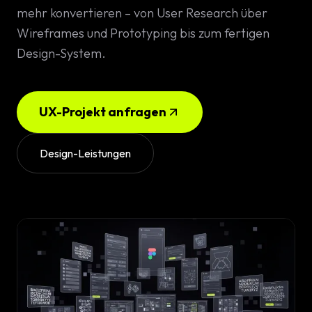
Konfigura
mehr konvertieren – von User Research über
Design
Wireframes und Prototyping bis zum fertigen
Design-System.
DE
/
EN
Individuell
High-End 
UX-Projekt anfragen
Individuel
Design-Leistungen
Online Ma
SEO Strat
GEO & Loc
Google A
Consultin