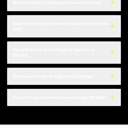
Was ist Usability Testing und brauche ich es?
Was ist ein Design-System und ab wann lohnt es
sich?
Wie wählt man die richtige UX Agentur in
Zürich?
Wie messt ihr den Erfolg von UX Design?
Macht ihr auch barrierefreies Design (WCAG)?