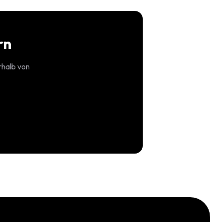
rn
rhalb von