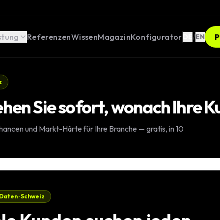
stung
Referenzen
Wissen
Magazin
Konfigurator
/
P
DE
EN
z
hen Sie sofort, wonach Ihre 
opment
ncen und Markt-Härte für Ihre Branche — gratis, in 10
ges
ebseiten
Weblösungen
aten · Schweiz
er Rechner /