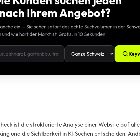
ele Kunden suchen jeden
tor
nach Ihrem Angebot?
ranche ein — Sie sehen sofort das echte Suchvolumen in der Schwei
es UI/UX
nd wie hart der Markt ist. Gratis, in 10 Sekunden.
Animationen
Keyw
le Rechner
rketing
egien
al SEO
dwords
eck ist die strukturierte Analyse einer Website auf alle
g
ing und die Sichtbarkeit in KI-Suchen entscheiden. And