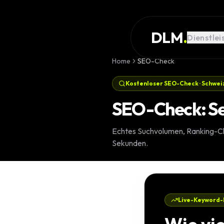
Skip to main content
DIENSTLEISTUNG
DLM
.
Dienstlei
REFERENZEN
Home
SEO-Check
WISSEN
Kostenloser SEO-Check · Schwei
GLOSSAR
SEO-Check: Se
MAGAZIN
AI Devel
Echtes Suchvolumen, Ranking-Cha
KONFIGURATOR
Sekunden.
Landingpa
RECHNER
Premium W
PROJEKT
Komplexe 
Live-Keyword-D
STARTEN
Individuell