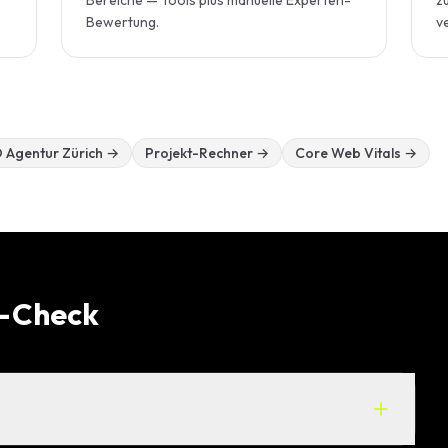
Bereiche — Tools plus manuelle Experten-
z
Bewertung.
ve
 Agentur Zürich
→
Projekt-Rechner
→
Core Web Vitals
→
O-Check