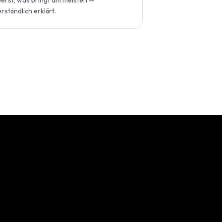
uerst, was bringt am meisten —
rständlich erklärt.