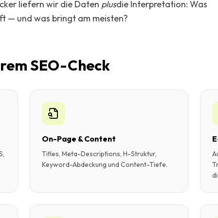
cker liefern wir die Daten
plus
die Interpretation: Was
Beratung
äft — und was bringt am meisten?
ng
Marketing-
Ihrem SEO-Check
On-Page & Content
E
S,
Titles, Meta-Descriptions, H-Struktur,
A
Keyword-Abdeckung und Content-Tiefe.
T
di