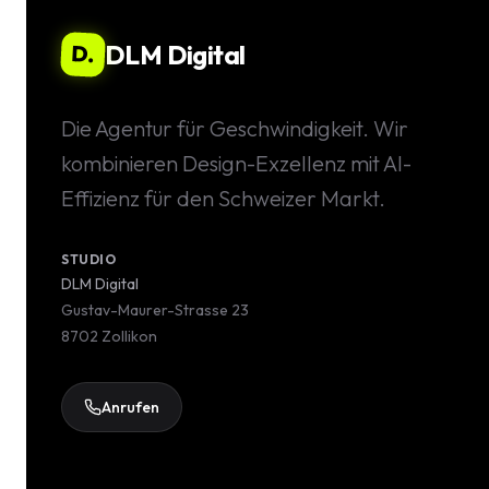
DLM Digital
D.
Die Agentur für Geschwindigkeit. Wir
kombinieren Design-Exzellenz mit AI-
Effizienz für den Schweizer Markt.
STUDIO
DLM Digital
Gustav-Maurer-Strasse 23
8702 Zollikon
Anrufen