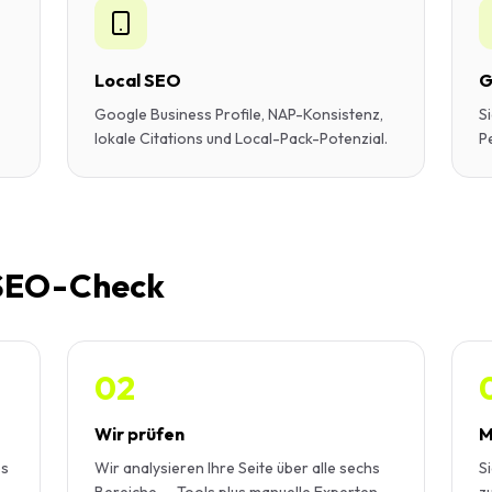
Local SEO
G
Google Business Profile, NAP-Konsistenz,
S
lokale Citations und Local-Pack-Potenzial.
P
 SEO-Check
02
Wir prüfen
M
es
Wir analysieren Ihre Seite über alle sechs
Si