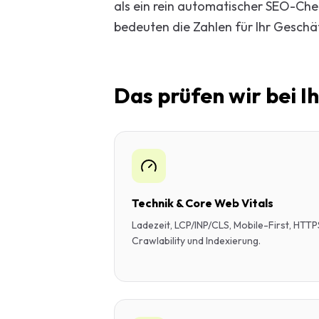
als ein rein automatischer SEO-Che
Start-up-
bedeuten die Zahlen für Ihr Gesch
AI-Beratu
Digitales 
Das prüfen wir bei 
Beratung
Technik & Core Web Vitals
Ladezeit, LCP/INP/CLS, Mobile-First, HTTP
Crawlability und Indexierung.