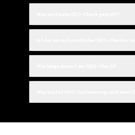
Was wird beim SEO-Check geprüft?
Ist das ein automatischer SEO-Checker o
Wie lange dauert der SEO-Check?
Was kostet SEO-Optimierung nach dem C