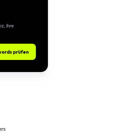
z, Ihre
ords prüfen
ers