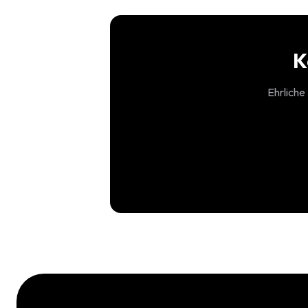
K
Ehrliche