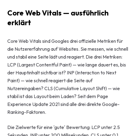
Start-up-
Core Web Vitals — ausführlich
AI-Beratu
erklärt
Digitales 
Beratung
Core Web Vitals sind Googles drei offizielle Metriken für
die Nutzererfahrung auf Websites. Sie messen, wie schnell
und stabil eine Seite lädt und reagiert. Die drei Metriken:
LCP (Largest Contentful Paint) — wie lange dauert es, bis
der Hauptinhalt sichtbar ist? INP (Interaction to Next
Paint) — wie schnell reagiert die Seite auf
Nutzereingaben? CLS (Cumulative Layout Shift) — wie
stabil ist das Layout beim Laden? Seit dem Page
Experience Update 2021 sind alle drei direkte Google-
Ranking-Faktoren.
Die Zielwerte für eine 'gute' Bewertung: LCP unter 2.5
Sekunden, INP unter 200 Millisekunden, CLS unter 0.1.