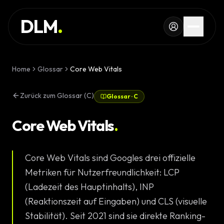
Skip to main content
DIENSTLEISTUNG
DLM
.
REFERENZEN
WISSEN
Home
Glossar
Core Web Vitals
GLOSSAR
Zurück zum Glossar (C)
Glossar
·
C
MAGAZIN
AI Devel
Core Web Vitals
.
KONFIGURATOR
Landingpa
Core Web Vitals sind Googles drei offizielle
RECHNER
Premium W
Metriken für Nutzerfreundlichkeit: LCP
PROJEKT
(Ladezeit des Hauptinhalts), INP
Komplexe 
(Reaktionszeit auf Eingaben) und CLS (visuelle
STARTEN
Stabilität). Seit 2021 sind sie direkte Ranking-
Individuell