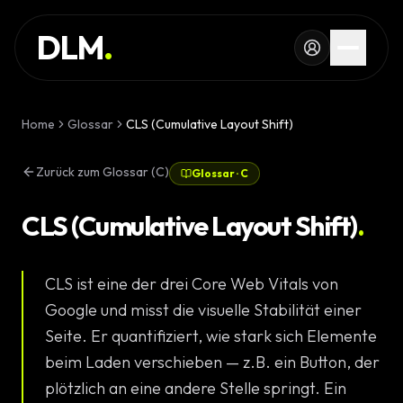
Skip to main content
DIENSTLEISTUNG
DLM
.
REFERENZEN
WISSEN
Home
Glossar
CLS (Cumulative Layout Shift)
GLOSSAR
Zurück zum Glossar (C)
Glossar
·
C
MAGAZIN
AI Devel
CLS (Cumulative Layout Shift)
.
KONFIGURATOR
Landingpa
CLS ist eine der drei Core Web Vitals von
RECHNER
Premium W
Google und misst die visuelle Stabilität einer
PROJEKT
Seite. Er quantifiziert, wie stark sich Elemente
Komplexe 
beim Laden verschieben — z.B. ein Button, der
STARTEN
plötzlich an eine andere Stelle springt. Ein
Individuell