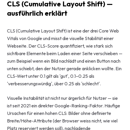
CLS (Cumulative Layout Shift) —
Start-up-
ausführlich erklärt
AI-Beratu
CLS (Cumulative Layout Shift) ist eine der drei Core Web
Digitales 
Vitals von Google und misst die visuelle Stabilität einer
Beratung
Webseite. Der CLS-Score quantifiziert, wie stark sich
sichtbare Elemente beim Laden einer Seite verschieben —
zum Beispiel wenn ein Bild nachlädt und einen Button nach
unten schiebt, den der Nutzer gerade anklicken wollte. Ein
CLS-Wert unter 0.1 gilt als 'gut', 0.1–0.25 als
'verbesserungswürdig', über 0.25 als 'schlecht'.
Visuelle Instabilität ist nicht nur ärgerlich für Nutzer — sie
ist seit 2021 ein direkter Google-Ranking-Faktor. Häufige
Ursachen für einen hohen CLS: Bilder ohne definierte
Breite/Höhe-Attribute (der Browser weiss nicht, wie viel
Platz reserviert werden soll), nachladende