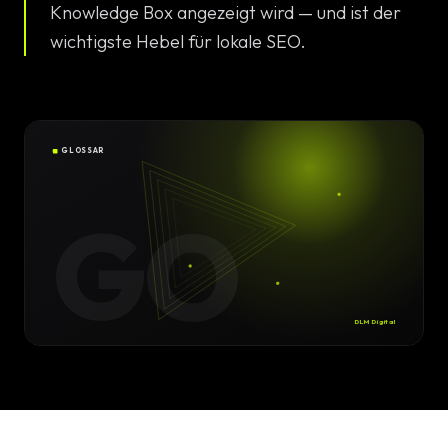
Konfigura
Knowledge Box angezeigt wird — und ist der
wichtigste Hebel für lokale SEO.
Design
DE
/
EN
Individuell
High-End 
GLOSSAR
Individuel
GO
Online Ma
SEO Strat
DLM Digital
GEO & Loc
Google A
Consultin