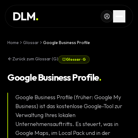
Skip to main content
DIENSTLEISTUNG
DLM
.
REFERENZEN
WISSEN
Home
Glossar
Google Business Profile
GLOSSAR
Zurück zum Glossar (G)
Glossar
·
G
MAGAZIN
AI Devel
Google Business Profile
.
KONFIGURATOR
Landingpa
Google Business Profile (früher: Google My
RECHNER
Premium W
Business) ist das kostenlose Google-Tool zur
PROJEKT
Verwaltung Ihres lokalen
Komplexe 
Unternehmensauftritts. Es steuert, was in
STARTEN
Google Maps, im Local Pack und in der
Individuell