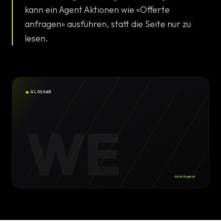
Konfigura
kann ein Agent Aktionen wie «Offerte
Design
anfragen» ausführen, statt die Seite nur zu
lesen.
DE
/
EN
Individuell
High-End 
Individuel
GLOSSAR
Online Ma
WE
SEO Strat
GEO & Loc
DLM Digital
Google A
Consultin