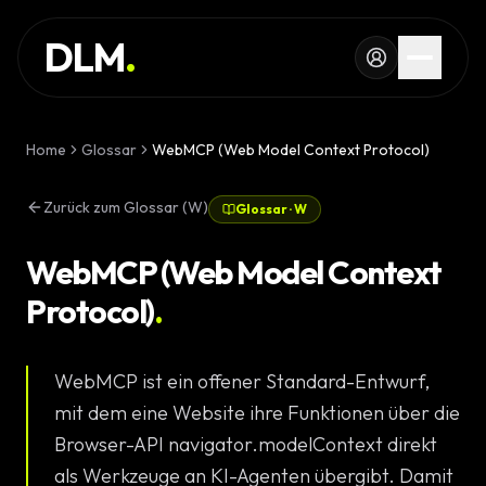
Skip to main content
DIENSTLEISTUNG
DLM
.
REFERENZEN
WISSEN
Home
Glossar
WebMCP (Web Model Context Protocol)
GLOSSAR
Zurück zum Glossar (W)
Glossar
·
W
MAGAZIN
AI Devel
WebMCP (Web Model Context
KONFIGURATOR
Protocol)
.
Landingpa
RECHNER
Premium W
WebMCP ist ein offener Standard-Entwurf,
PROJEKT
mit dem eine Website ihre Funktionen über die
Komplexe 
Browser-API navigator.modelContext direkt
STARTEN
Individuell
als Werkzeuge an KI-Agenten übergibt. Damit