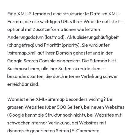
Start-up-
Eine XML-Sitemap ist eine strukturierte Datei im XML-
AI-Beratu
Format, die alle wichtigen URLs Ihrer Website auflistet —
optional mit Zusatzinformationen wie letztem
Digitales 
Änderungsdatum (lastmod), Aktualisierungshäufigkeit
Beratung
(changefreq) und Priorität (priority). Sie wird unter
'/sitemap.xml' auf Ihrer Domain gehostet und in der
Google Search Console eingereicht. Die Sitemap hilft
Suchmaschinen, alle Ihre Seiten zu entdecken —
besonders Seiten, die durch interne Verlinkung schwer
erreichbar sind.
Wann ist eine XML-Sitemap besonders wichtig? Bei
grossen Websites (über 500 Seiten), bei neuen Websites
(Google kennt die Struktur noch nicht), bei Websites mit
schwacher interner Verlinkung, bei Websites mit
dynamisch generierten Seiten (E-Commerce,