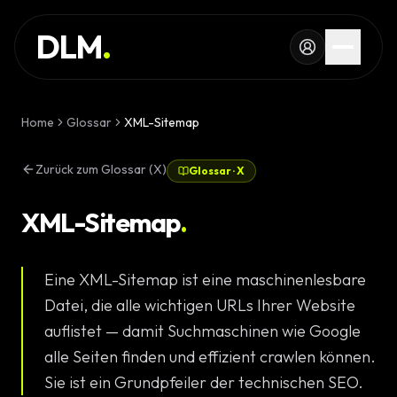
Skip to main content
DIENSTLEISTUNG
DLM
.
REFERENZEN
WISSEN
Home
Glossar
XML-Sitemap
GLOSSAR
Zurück zum Glossar (X)
Glossar
·
X
MAGAZIN
AI Devel
XML-Sitemap
.
KONFIGURATOR
Landingpa
Eine XML-Sitemap ist eine maschinenlesbare
RECHNER
Premium W
Datei, die alle wichtigen URLs Ihrer Website
PROJEKT
auflistet — damit Suchmaschinen wie Google
Komplexe 
alle Seiten finden und effizient crawlen können.
STARTEN
Sie ist ein Grundpfeiler der technischen SEO.
Individuell