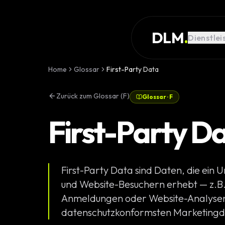
Skip to main content
DIENSTLEISTUNG
DLM
.
Dienstlei
REFERENZEN
WISSEN
Home
Glossar
First-Party Data
GLOSSAR
Zurück zum Glossar (F)
Glossar
·
F
MAGAZIN
First-Party D
AI Devel
KONFIGURATOR
Landingpa
RECHNER
First-Party Data sind Daten, die ein
Premium W
PROJEKT
und Website-Besuchern erhebt — z.B.
Komplexe 
Anmeldungen oder Website-Analysen. 
STARTEN
datenschutzkonformsten Marketingd
Individuell