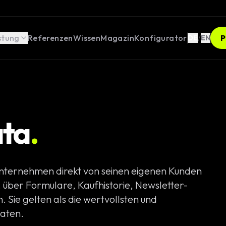
stung
Referenzen
Wissen
Magazin
Konfigurator
/
P
DE
EN
ata
.
opment
ges
 Unternehmen direkt von seinen eigenen Kunden
ebseiten
 über Formulare, Kaufhistorie, Newsletter-
Weblösungen
Sie gelten als die wertvollsten und
aten.
er Rechner /