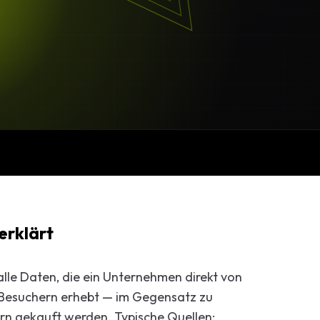
Beratung
ng
Marketing-
erklärt
alle Daten, die ein Unternehmen direkt von
-Besuchern erhebt — im Gegensatz zu
rn gekauft werden. Typische Quellen: