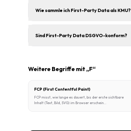
Wie sammle ich First-Party Data als KMU?
Sind First-Party Data DSGVO-konform?
Weitere Begriffe mit „F“
FCP (First Contentful Paint)
FCP misst, wie lange es dauert, bis der erste sichtbare
Inhalt (Text, Bild, SVG) im Browser erschein
...