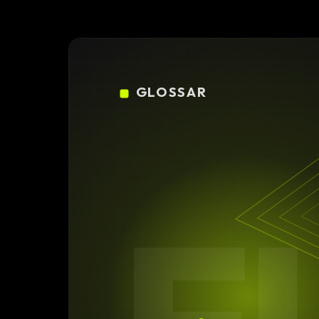
Konfigura
Design
DE
/
EN
Individuell
GLOSSAR
High-End 
Individuel
Online Ma
SEO Strat
GEO & Loc
Google A
Consultin