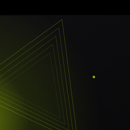
tor
es UI/UX
Animationen
le Rechner
rketing
egien
al SEO
dwords
g