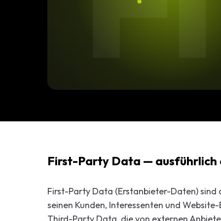
FI
Start-up-
AI-Beratu
Digitales 
Beratung
First-Party Data — ausführlich 
First-Party Data (Erstanbieter-Daten) sind 
seinen Kunden, Interessenten und Website
Third-Party Data, die von externen Anbiete