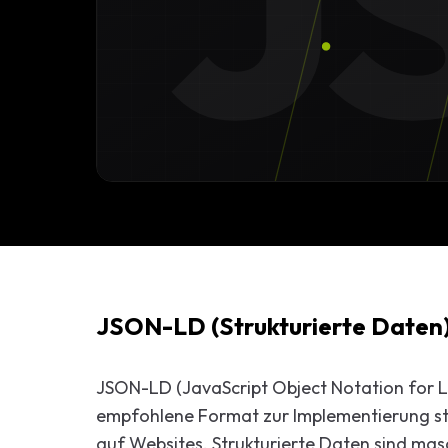
J
Start-up-
AI-Beratu
Digitales 
Beratung
JSON-LD (Strukturierte Daten) 
JSON-LD (JavaScript Object Notation for L
empfohlene Format zur Implementierung st
auf Websites. Strukturierte Daten sind mas