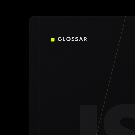
Konfigura
Design
DE
/
EN
Individuell
GLOSSAR
High-End 
Individuel
Online Ma
SEO Strat
GEO & Loc
Google A
Consultin