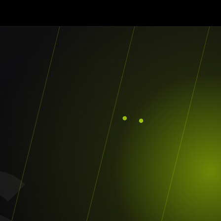
tor
es UI/UX
Animationen
le Rechner
rketing
egien
al SEO
dwords
g