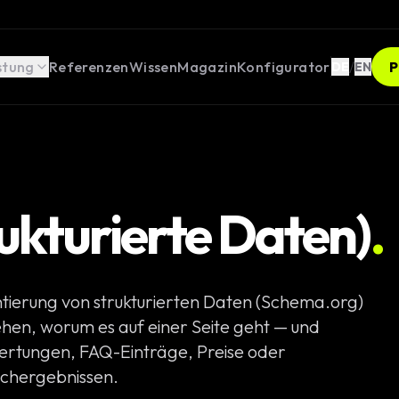
stung
Referenzen
Wissen
Magazin
Konfigurator
/
P
DE
EN
kturierte Daten)
.
opment
ges
tierung von strukturierten Daten (Schema.org)
ebseiten
tehen, worum es auf einer Seite geht — und
Weblösungen
ertungen, FAQ-Einträge, Preise oder
uchergebnissen.
er Rechner /