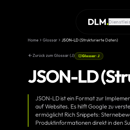
Skip to main content
DIENSTLEISTUNG
DLM
.
Dienstlei
REFERENZEN
WISSEN
Home
Glossar
JSON-LD (Strukturierte Daten)
GLOSSAR
Zurück zum Glossar (J)
Glossar
·
J
MAGAZIN
JSON-LD (Stru
AI Devel
KONFIGURATOR
Landingpa
RECHNER
JSON-LD ist ein Format zur Implemen
Premium W
PROJEKT
auf Websites. Es hilft Google zu vers
Komplexe 
ermöglicht Rich Snippets: Sternebew
STARTEN
Produktinformationen direkt in den S
Individuell