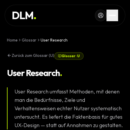
Skip to main content
DIENSTLEISTUNG
DLM
.
REFERENZEN
WISSEN
Home
Glossar
User Research
GLOSSAR
Zurück zum Glossar (U)
Glossar
·
U
MAGAZIN
AI Devel
User Research
.
KONFIGURATOR
Landingpa
User Research umfasst Methoden, mit denen
RECHNER
Premium W
man die Bedürfnisse, Ziele und
PROJEKT
Verhaltensweisen echter Nutzer systematisch
Komplexe 
untersucht. Es liefert die Faktenbasis für gutes
STARTEN
UX-Design — statt auf Annahmen zu gestalten.
Individuell