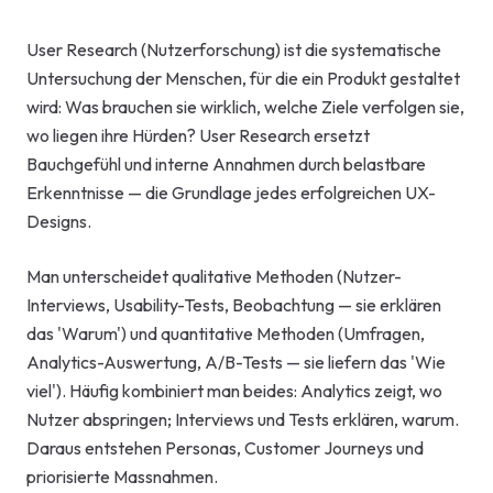
Start-up-
User Research (Nutzerforschung) ist die systematische
AI-Beratu
Untersuchung der Menschen, für die ein Produkt gestaltet
wird: Was brauchen sie wirklich, welche Ziele verfolgen sie,
Digitales 
wo liegen ihre Hürden? User Research ersetzt
Beratung
Bauchgefühl und interne Annahmen durch belastbare
Erkenntnisse — die Grundlage jedes erfolgreichen UX-
Designs.
Man unterscheidet qualitative Methoden (Nutzer-
Interviews, Usability-Tests, Beobachtung — sie erklären
das 'Warum') und quantitative Methoden (Umfragen,
Analytics-Auswertung, A/B-Tests — sie liefern das 'Wie
viel'). Häufig kombiniert man beides: Analytics zeigt, wo
Nutzer abspringen; Interviews und Tests erklären, warum.
Daraus entstehen Personas, Customer Journeys und
priorisierte Massnahmen.