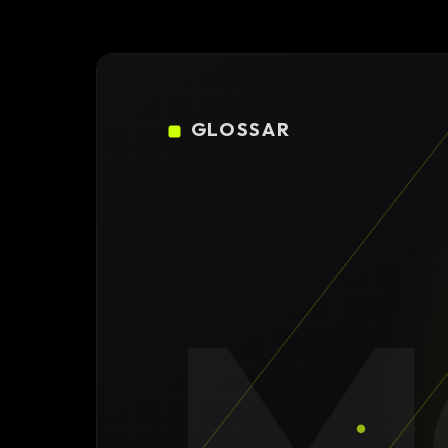
Konfigura
Design
DE
/
EN
Individuell
GLOSSAR
High-End 
Individuel
Online Ma
SEO Strat
GEO & Loc
Google A
Consultin