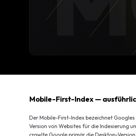
M
Start-up-
AI-Beratu
Digitales 
Beratung
Mobile-First-Index — ausführlic
Der Mobile-First-Index bezeichnet Googles 
Version von Websites für die Indexierung 
crawlte Google primär die Desktop-Version.