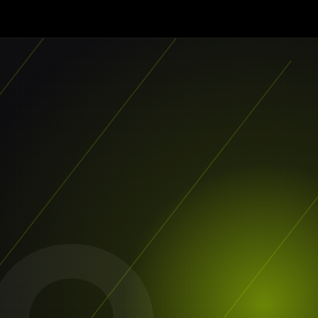
tor
es UI/UX
Animationen
le Rechner
rketing
egien
al SEO
dwords
g