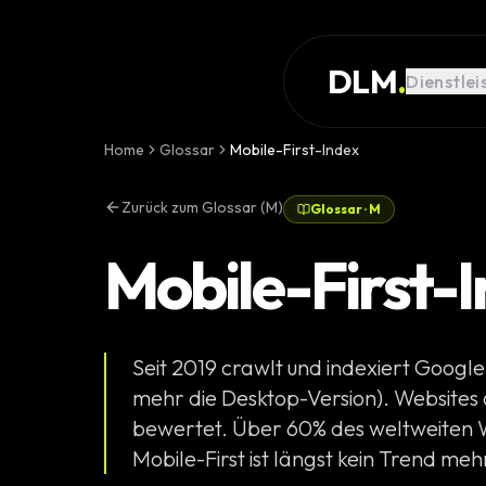
Skip to main content
DIENSTLEISTUNG
DLM
.
Dienstlei
REFERENZEN
WISSEN
Home
Glossar
Mobile-First-Index
GLOSSAR
Zurück zum Glossar (M)
Glossar
·
M
MAGAZIN
Mobile-First-
AI Devel
KONFIGURATOR
Landingpa
RECHNER
Seit 2019 crawlt und indexiert Google
Premium W
PROJEKT
mehr die Desktop-Version). Websites
Komplexe 
bewertet. Über 60% des weltweiten 
STARTEN
Mobile-First ist längst kein Trend me
Individuell