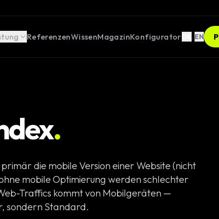
stung
Referenzen
Wissen
Magazin
Konfigurator
/
P
DE
EN
Index
.
opment
ges
 primär die mobile Version einer Website (nicht
ebseiten
 ohne mobile Optimierung werden schlechter
Weblösungen
Web-Traffics kommt von Mobilgeräten —
hr, sondern Standard.
er Rechner /