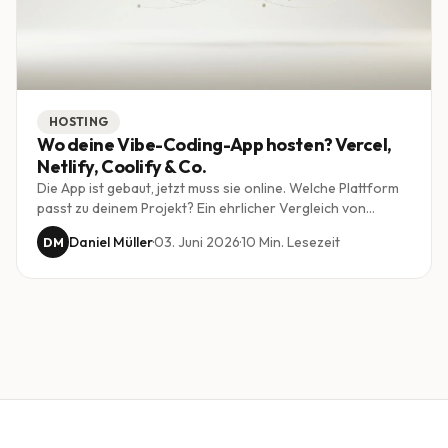
HOSTING
Wo deine Vibe-Coding-App hosten? Vercel,
Netlify, Coolify & Co.
Die App ist gebaut, jetzt muss sie online. Welche Plattform
passt zu deinem Projekt? Ein ehrlicher Vergleich von
Vercel, Netlify, Coolify und Railway für Schweizer KMU,
Daniel Müller
·
03. Juni 2026
·
10
Min. Lesezeit
DM
jenseits der Marketing-Versprechen.