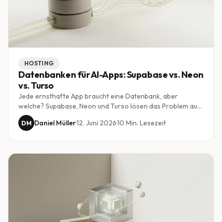
HOSTING
Datenbanken für AI-Apps: Supabase vs. Neon
vs. Turso
Jede ernsthafte App braucht eine Datenbank, aber
welche? Supabase, Neon und Turso lösen das Problem auf
sehr unterschiedliche Weise. Ein klarer Vergleich für alle,
Daniel Müller
·
12. Juni 2026
·
10
Min. Lesezeit
DM
die mit Vibe Coding produktive Apps bauen.