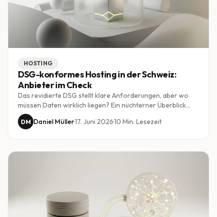
HOSTING
DSG-konformes Hosting in der Schweiz:
Anbieter im Check
Das revidierte DSG stellt klare Anforderungen, aber wo
müssen Daten wirklich liegen? Ein nüchterner Überblick
über Hosting-Optionen für Schweizer KMU, zwischen
Daniel Müller
·
17. Juni 2026
·
10
Min. Lesezeit
DM
Schweizer Rechenzentren, EU-Anbietern und der Frage,
was tatsächlich verlangt wird.