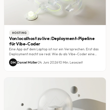
HOSTING
Von localhost zu live: Deployment-Pipeline
für Vibe-Coder
Eine App auf dem Laptop ist nur ein Versprechen. Erst das
Deployment macht sie real. Wie du als Vibe-Coder eine
saubere Pipeline aufbaust, die aus jedem Git-Push
Daniel Müller
·
24. Juni 2026
·
10
Min. Lesezeit
DM
automatisch eine sichere, laufende Anwendung macht.