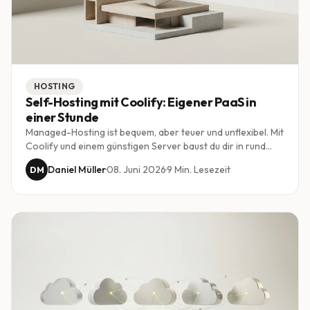
HOSTING
Self-Hosting mit Coolify: Eigener PaaS in
einer Stunde
Managed-Hosting ist bequem, aber teuer und unflexibel. Mit
Coolify und einem günstigen Server baust du dir in rund
einer Stunde deine eigene Plattform, auf der beliebig viele
Daniel Müller
·
08. Juni 2026
·
9
Min. Lesezeit
DM
Projekte zu fixen Kosten laufen.