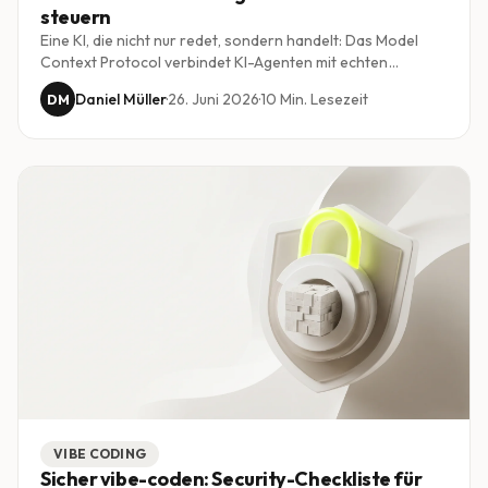
steuern
Eine KI, die nicht nur redet, sondern handelt: Das Model
Context Protocol verbindet KI-Agenten mit echten
Werkzeugen, Datenbanken und Diensten. Wir erklären
Daniel Müller
·
26. Juni 2026
·
10
Min. Lesezeit
DM
verständlich, was MCP ist, warum es zum Standard wird und
was es für Schweizer KMU bedeutet.
VIBE CODING
Sicher vibe-coden: Security-Checkliste für