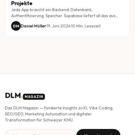
Projekte
Jede App braucht ein Backend: Datenbank,
Authentifizierung, Speicher. Supabase liefert all das aus
einer Hand und harmoniert besonders gut mit KI-
Daniel Müller
·
19. Juni 2026
·
10
Min. Lesezeit
DM
gestütztem Vibe Coding. Wir zeigen, warum es zum
Standard-Backend vieler Projekte geworden ist.
DLM
.
MAGAZIN
Das DLM Magazin — fundierte Insights zu KI, Vibe Coding,
SEO/GEO, Marketing Automation und digitaler
Transformation für Schweizer KMU.