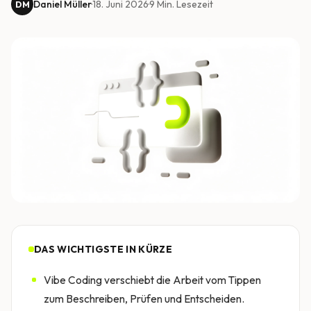
Daniel Müller
·
18. Juni 2026
·
9
Min. Lesezeit
DM
DAS WICHTIGSTE IN KÜRZE
Vibe Coding verschiebt die Arbeit vom Tippen
zum Beschreiben, Prüfen und Entscheiden.