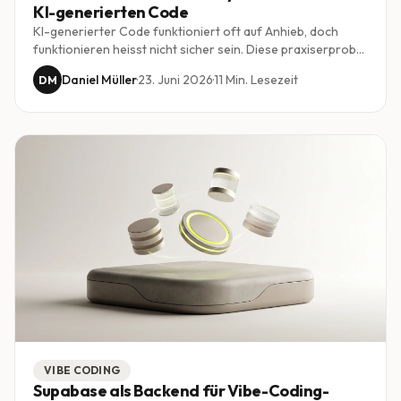
KI-generierten Code
KI-generierter Code funktioniert oft auf Anhieb, doch
funktionieren heisst nicht sicher sein. Diese praxiserprobte
Checkliste zeigt, worauf Schweizer KMU bei Vibe Coding
Daniel Müller
·
23. Juni 2026
·
11
Min. Lesezeit
DM
achten müssen, von Zugriffskontrolle über Secrets bis zum
revidierten Datenschutzgesetz.
VIBE CODING
Supabase als Backend für Vibe-Coding-