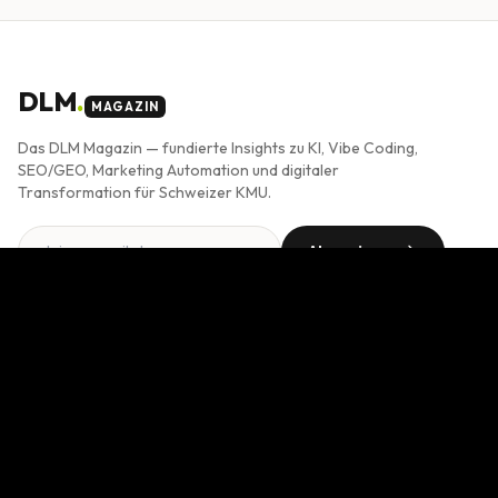
DLM
.
MAGAZIN
Das DLM Magazin — fundierte Insights zu KI, Vibe Coding,
SEO/GEO, Marketing Automation und digitaler
Transformation für Schweizer KMU.
Abonnieren
Double-Opt-In. Jederzeit abbestellbar. Mehr in der
Datenschutzerklärung
.
THEMEN
KI im Business
Vibe Coding
SEO & GEO