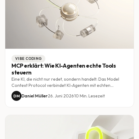
VIBE CODING
MCP erklärt: Wie KI-Agenten echte Tools
steuern
Eine KI, die nicht nur redet, sondern handelt: Das Model
Context Protocol verbindet KI-Agenten mit echten
Werkzeugen, Datenbanken und Diensten. Wir erklären
Daniel Müller
·
26. Juni 2026
·
10
Min. Lesezeit
DM
verständlich, was MCP ist, warum es zum Standard wird und
was es für Schweizer KMU bedeutet.