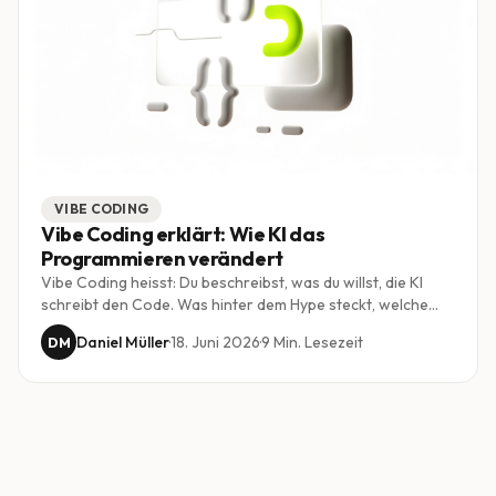
VIBE CODING
Vibe Coding erklärt: Wie KI das
Programmieren verändert
Vibe Coding heisst: Du beschreibst, was du willst, die KI
schreibt den Code. Was hinter dem Hype steckt, welche
Tools zählen und wo die Methode für Unternehmen an
Daniel Müller
·
18. Juni 2026
·
9
Min. Lesezeit
DM
klare Grenzen stösst.