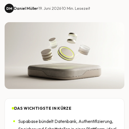
Daniel Müller
·
19. Juni 2026
·
10
Min. Lesezeit
DM
DAS WICHTIGSTE IN KÜRZE
Supabase bündelt Datenbank, Authentifizierung,
Speicher und Schnittstellen in einer Plattform, ideal