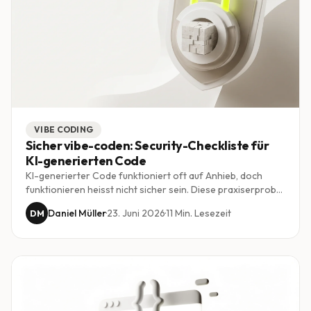
VIBE CODING
Sicher vibe-coden: Security-Checkliste für
KI-generierten Code
KI-generierter Code funktioniert oft auf Anhieb, doch
funktionieren heisst nicht sicher sein. Diese praxiserprobte
Checkliste zeigt, worauf Schweizer KMU bei Vibe Coding
Daniel Müller
·
23. Juni 2026
·
11
Min. Lesezeit
DM
achten müssen, von Zugriffskontrolle über Secrets bis zum
revidierten Datenschutzgesetz.