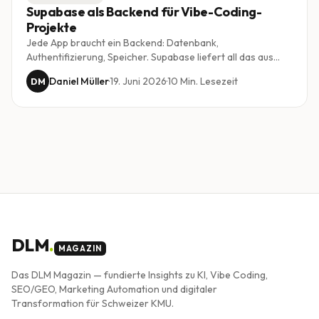
Supabase als Backend für Vibe-Coding-
Projekte
Jede App braucht ein Backend: Datenbank,
Authentifizierung, Speicher. Supabase liefert all das aus
einer Hand und harmoniert besonders gut mit KI-
Daniel Müller
·
19. Juni 2026
·
10
Min. Lesezeit
DM
gestütztem Vibe Coding. Wir zeigen, warum es zum
Standard-Backend vieler Projekte geworden ist.
DLM
.
MAGAZIN
Das DLM Magazin — fundierte Insights zu KI, Vibe Coding,
SEO/GEO, Marketing Automation und digitaler
Transformation für Schweizer KMU.