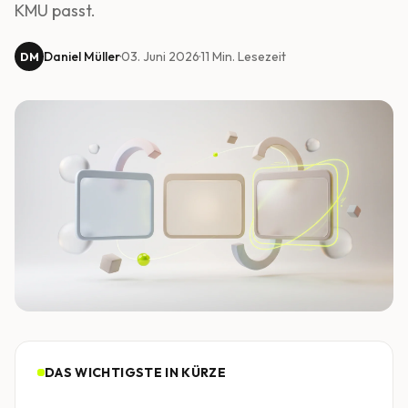
KMU passt.
Daniel Müller
·
03. Juni 2026
·
11
Min. Lesezeit
DM
DAS WICHTIGSTE IN KÜRZE