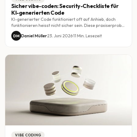
Sicher vibe-coden: Security-Checkliste für
KI-generierten Code
KI-generierter Code funktioniert oft auf Anhieb, doch
funktionieren heisst nicht sicher sein. Diese praxiserprobte
Checkliste zeigt, worauf Schweizer KMU bei Vibe Coding
Daniel Müller
·
23. Juni 2026
·
11
Min. Lesezeit
DM
achten müssen, von Zugriffskontrolle über Secrets bis zum
revidierten Datenschutzgesetz.
VIBE CODING