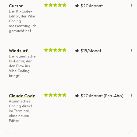
Cursor
ab $20/Monat
Ent
Der KI-Code-
Editor, der Vibe
Coding
massentauglich
gemacht hat
Windsurf
ab $15/Monat
Ent
Der agentische
KI-Editor, der
den Flow ins
Vibe Coding
bringt
Claude Code
ab $20/Monat (Pro-Abo)
Ent
Agentisches
Coding direkt
im Terminal,
ohne neuen
Editor