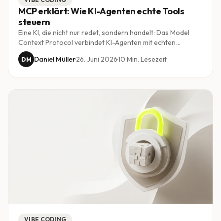
MCP erklärt: Wie KI-Agenten echte Tools
steuern
Eine KI, die nicht nur redet, sondern handelt: Das Model
Context Protocol verbindet KI-Agenten mit echten
Werkzeugen, Datenbanken und Diensten. Wir erklären
Daniel Müller
·
26. Juni 2026
·
10
Min. Lesezeit
DM
verständlich, was MCP ist, warum es zum Standard wird und
was es für Schweizer KMU bedeutet.
VIBE CODING