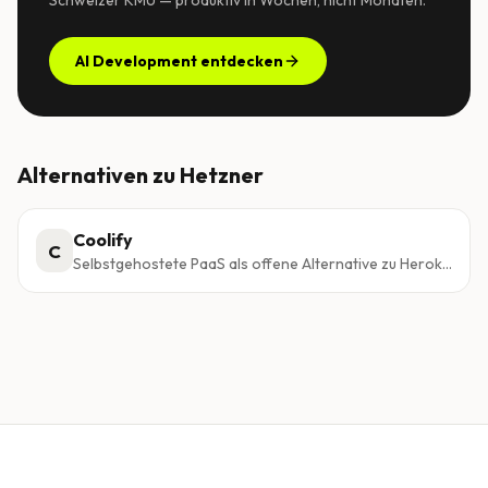
Schweizer KMU — produktiv in Wochen, nicht Monaten.
AI Development entdecken
Alternativen zu
Hetzner
Coolify
C
Selbstgehostete PaaS als offene Alternative zu Heroku
und Vercel