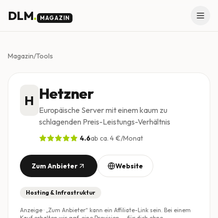
Skip to main content
DLM
.
MAGAZIN
Magazin
/
Tools
Hetzner
H
Europäische Server mit einem kaum zu
schlagenden Preis-Leistungs-Verhältnis
4.6
ab ca. 4 €/Monat
Zum Anbieter
Website
Hosting & Infrastruktur
Anzeige · „Zum Anbieter“ kann ein Affiliate-Link sein. Bei einem
Kauf erhalten wir ggf. eine Provision — für dich ohne