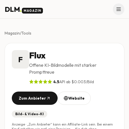
Skip to main content
DLM
.
MAGAZIN
Magazin
/
Tools
Flux
F
Offene KI-Bildmodelle mit starker
Prompttreue
4.5
API ab $0.003/Bild
Zum Anbieter
Website
Bild- & Video-KI
Anzeige · „Zum Anbieter“ kann ein Affiliate-Link sein. Bei einem
Kauf erhalten wir ggf. eine Provision — für dich ohne