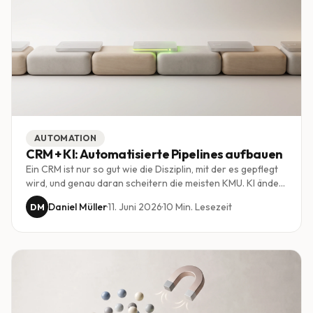
AUTOMATION
CRM + KI: Automatisierte Pipelines aufbauen
Ein CRM ist nur so gut wie die Disziplin, mit der es gepflegt
wird, und genau daran scheitern die meisten KMU. KI ändert
das Spiel: Sie pflegt Daten, bewertet Deals und stösst die
Daniel Müller
·
11. Juni 2026
·
10
Min. Lesezeit
DM
nächsten Schritte an, ohne dass jemand daran denken
muss. So wird aus einer Datenbank ein Vertriebsmotor.