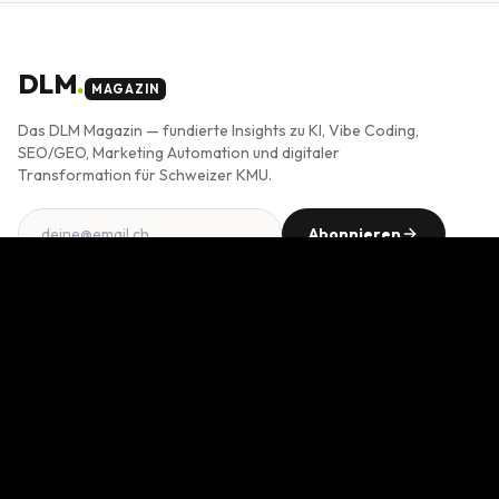
DLM
.
MAGAZIN
Das DLM Magazin — fundierte Insights zu KI, Vibe Coding,
SEO/GEO, Marketing Automation und digitaler
Transformation für Schweizer KMU.
Abonnieren
Double-Opt-In. Jederzeit abbestellbar. Mehr in der
Datenschutzerklärung
.
THEMEN
KI im Business
Vibe Coding
SEO & GEO
Marketing Automation