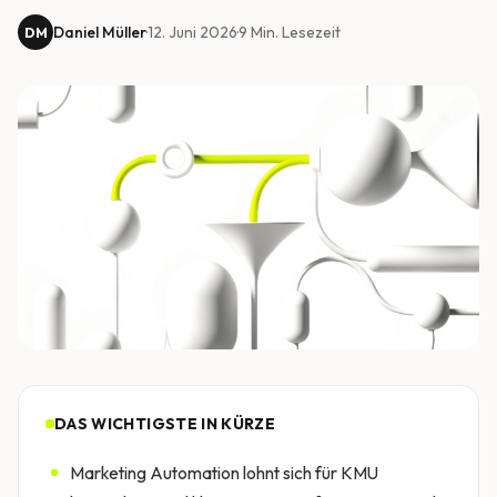
Daniel Müller
·
12. Juni 2026
·
9
Min. Lesezeit
DM
DAS WICHTIGSTE IN KÜRZE
Marketing Automation lohnt sich für KMU