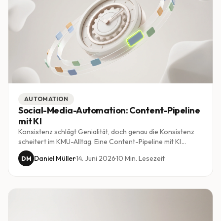
AUTOMATION
Social-Media-Automation: Content-Pipeline
mit KI
Konsistenz schlägt Genialität, doch genau die Konsistenz
scheitert im KMU-Alltag. Eine Content-Pipeline mit KI
verwandelt eine einzige Idee in eine Woche voller Beiträge,
Daniel Müller
·
14. Juni 2026
·
10
Min. Lesezeit
DM
ohne dass jemand täglich vor dem leeren Editor sitzt. So
bleibt der Kanal lebendig, ohne das Team zu lähmen.