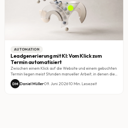
AUTOMATION
Leadgenerierung mit KI: Vom Klick zum
Termin automatisiert
Zwischen einem Klick auf die Website und einem gebuchten
Termin liegen meist Stunden manueller Arbeit, in denen die
Hälfte der Leads verloren geht. KI schliesst diese Lücke:
Daniel Müller
·
09. Juni 2026
·
10
Min. Lesezeit
DM
qualifizieren, beantworten und buchen, ohne dass ein
Mensch warten lässt. So sieht eine moderne Lead-Pipeline
aus.