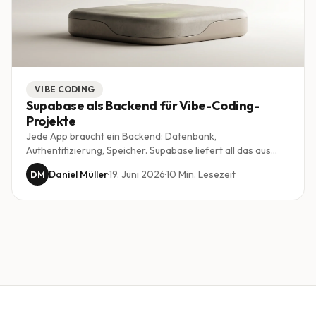
VIBE CODING
Supabase als Backend für Vibe-Coding-
Projekte
Jede App braucht ein Backend: Datenbank,
Authentifizierung, Speicher. Supabase liefert all das aus
einer Hand und harmoniert besonders gut mit KI-
Daniel Müller
·
19. Juni 2026
·
10
Min. Lesezeit
DM
gestütztem Vibe Coding. Wir zeigen, warum es zum
Standard-Backend vieler Projekte geworden ist.