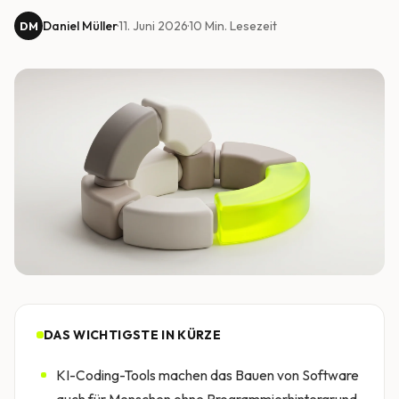
Daniel Müller
·
11. Juni 2026
·
10
Min. Lesezeit
DM
DAS WICHTIGSTE IN KÜRZE
KI-Coding-Tools machen das Bauen von Software
auch für Menschen ohne Programmierhintergrund