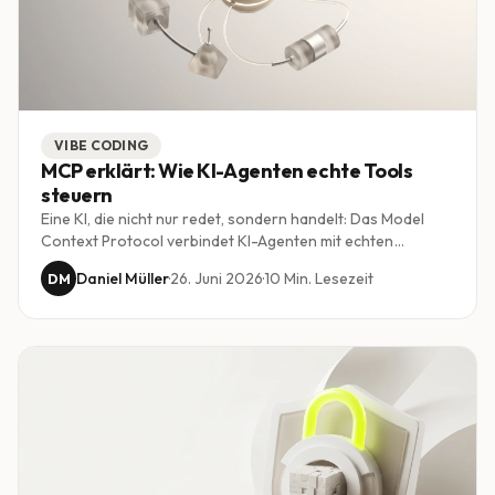
VIBE CODING
MCP erklärt: Wie KI-Agenten echte Tools
steuern
Eine KI, die nicht nur redet, sondern handelt: Das Model
Context Protocol verbindet KI-Agenten mit echten
Werkzeugen, Datenbanken und Diensten. Wir erklären
Daniel Müller
·
26. Juni 2026
·
10
Min. Lesezeit
DM
verständlich, was MCP ist, warum es zum Standard wird und
was es für Schweizer KMU bedeutet.