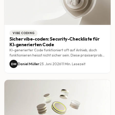
VIBE CODING
Sicher vibe-coden: Security-Checkliste für
KI-generierten Code
KI-generierter Code funktioniert oft auf Anhieb, doch
funktionieren heisst nicht sicher sein. Diese praxiserprobte
Checkliste zeigt, worauf Schweizer KMU bei Vibe Coding
Daniel Müller
·
23. Juni 2026
·
11
Min. Lesezeit
DM
achten müssen, von Zugriffskontrolle über Secrets bis zum
revidierten Datenschutzgesetz.