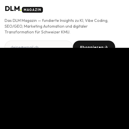
DLM
.
MAGAZIN
Das DLM Magazin — fundierte Insights zu KI, Vibe Coding,
SEO/GEO, Marketing Automation und digitaler
Transformation für Schweizer KMU.
Abonnieren
Double-Opt-In. Jederzeit abbestellbar. Mehr in der
Datenschutzerklärung
.
THEMEN
KI im Business
Vibe Coding
SEO & GEO
Marketing Automation
Digital Business