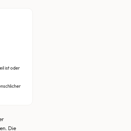
il ist oder
enschlicher
er
en. Die