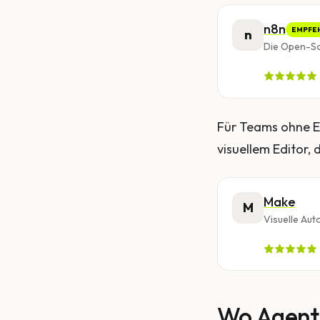
n8n
EMPFE
n
Die Open-So
Für Teams ohne En
visuellem Editor, 
Make
M
Visuelle Au
Wo Agente