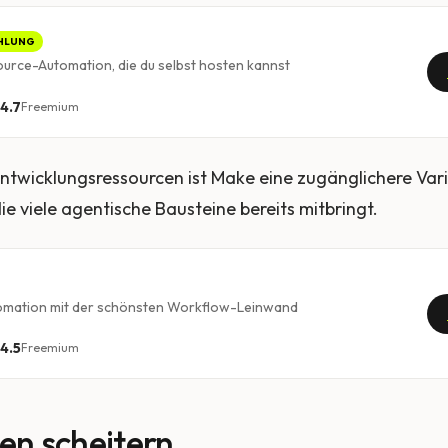
HLUNG
urce-Automation, die du selbst hosten kannst
4.7
Freemium
twicklungsressourcen ist Make eine zugänglichere Var
die viele agentische Bausteine bereits mitbringt.
tomation mit der schönsten Workflow-Leinwand
4.5
Freemium
n scheitern