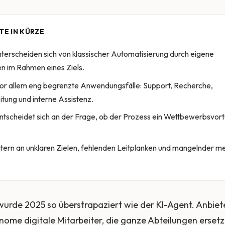
TE IN KÜRZE
terscheiden sich von klassischer Automatisierung durch eigene
n im Rahmen eines Ziels.
or allem eng begrenzte Anwendungsfälle: Support, Recherche,
tung und interne Assistenz.
entscheidet sich an der Frage, ob der Prozess ein Wettbewerbsvorte
tern an unklaren Zielen, fehlenden Leitplanken und mangelnder m
wurde 2025 so überstrapaziert wie der KI-Agent. Anbiet
ome digitale Mitarbeiter, die ganze Abteilungen ersetz