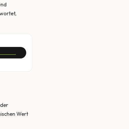
und
wortet,
Ansehen
oder
gischen Wert