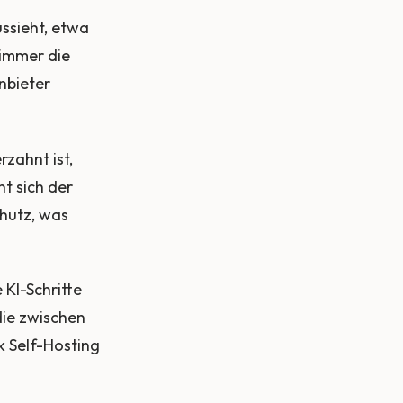
ssieht, etwa
 immer die
Anbieter
zahnt ist,
t sich der
chutz, was
KI-Schritte
die zwischen
k Self-Hosting