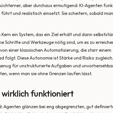
 nüchterner, aber durchaus ermutigend: KI-Agenten funkt
ührt und realistisch einsetzt. Sie scheitern, sobald man
m Kern ein System, das ein Ziel erhält und dann selbststä
he Schritte und Werkzeuge nötig sind, um es zu erreiche
 von einer klassischen Automatisierung, die starr einem
ad folgt. Diese Autonomie ist Stärke und Risiko zugleich
 genug für unstrukturierte Aufgaben und unvorhersehba
ten, wenn man sie ohne Grenzen laufen lässt.
wirklich funktioniert
d: Agenten glänzen bei eng abgegrenzten, gut definie