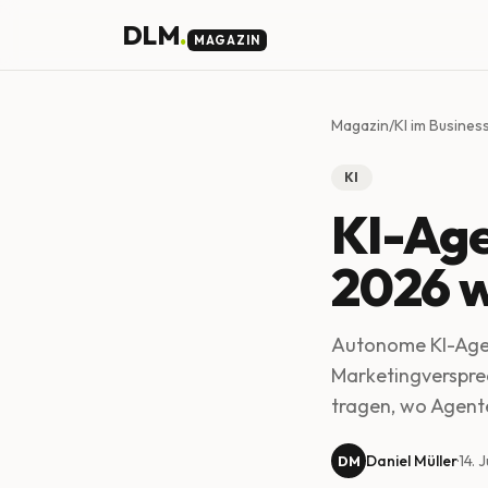
Skip to main content
DLM
.
MAGAZIN
Magazin
/
KI im Busines
KI
KI-Ag
2026 w
Autonome KI-Agen
Marketingverspre
tragen, wo Agenten
Daniel Müller
·
14. 
DM