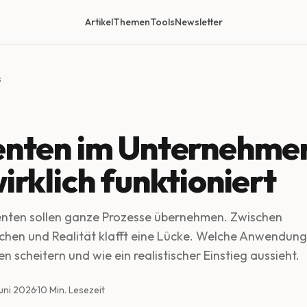
Artikel
Themen
Tools
Newsletter
s
enten im Unternehme
irklich funktioniert
ten sollen ganze Prozesse übernehmen. Zwischen
chen und Realität klafft eine Lücke. Welche Anwendung
 scheitern und wie ein realistischer Einstieg aussieht.
Juni 2026
·
10
Min. Lesezeit