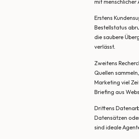
mit menschlicher 
Erstens Kundensup
Bestellstatus abr
die saubere Über
verlässt.
Zweitens Recherc
Quellen sammeln,
Marketing viel Ze
Briefing aus Websi
Drittens Datenarb
Datensätzen oder
sind ideale Agent