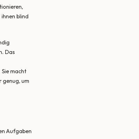
ionieren,
 ihnen blind
ndig
n. Das
. Sie macht
r genug, um
rten Aufgaben