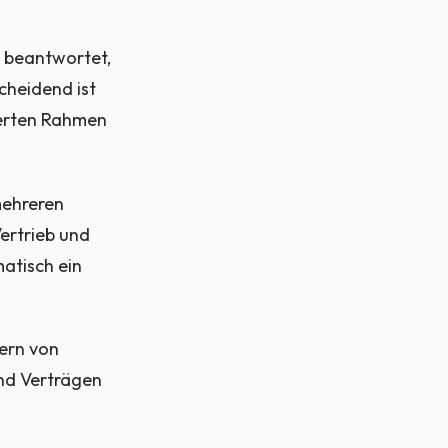
n beantwortet,
cheidend ist
ierten Rahmen
mehreren
ertrieb und
atisch ein
hern von
nd Verträgen