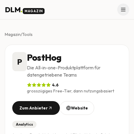
Skip to main content
DLM
.
MAGAZIN
Magazin
/
Tools
PostHog
P
Die All-in-one-Produktplattform für
datengetriebene Teams
4.6
grosszügiges Free-Tier, dann nutzungsbasiert
Zum Anbieter
Website
Analytics