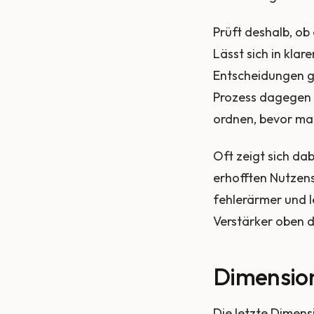
Prüft deshalb, ob 
Lässt sich in klar
Entscheidungen ge
Prozess dagegen ch
ordnen, bevor man
Oft zeigt sich da
erhofften Nutzens 
fehlerärmer und l
Verstärker oben d
Dimension
Die letzte Dimensi