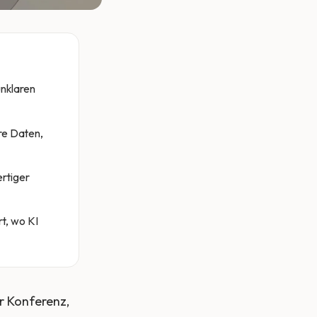
unklaren
re Daten,
rtiger
rt, wo KI
er Konferenz,