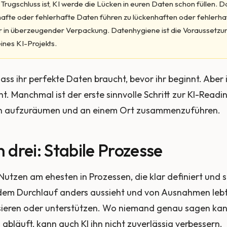
 Trugschluss ist, KI werde die Lücken in euren Daten schon füllen. 
afte oder fehlerhafte Daten führen zu lückenhaften oder fehlerha
r in überzeugender Verpackung. Datenhygiene ist die Voraussetzun
nes KI-Projekts.
dass ihr perfekte Daten braucht, bevor ihr beginnt. Aber i
ht. Manchmal ist der erste sinnvolle Schritt zur KI-Readin
en aufzuräumen und an einem Ort zusammenzuführen.
 drei: Stabile Prozesse
 Nutzen am ehesten in Prozessen, die klar definiert und st
edem Durchlauf anders aussieht und von Ausnahmen lebt, 
ieren oder unterstützen. Wo niemand genau sagen kann
 abläuft, kann auch KI ihn nicht zuverlässig verbessern.