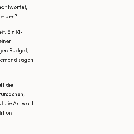
eantwortet,
werden?
t. Ein KI-
einer
ngen Budget,
niemand sagen
lt die
rursachen,
st die Antwort
tition