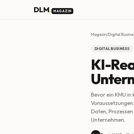
Skip to main content
DLM
.
MAGAZIN
Magazin
/
Digital Busin
DIGITAL BUSINESS
KI-Rea
Untern
Bevor ein KMU in kü
Voraussetzungen. 
Daten, Prozessen 
Unternehmen.