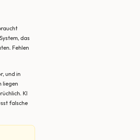
braucht
 System, das
aten. Fehlen
r, und in
 liegen
rüchlich. KI
usst falsche