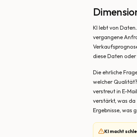
Dimension
KI lebt von Daten
vergangene Anfrag
Verkaufsprognosen
diese Daten oder 
Die ehrliche Frag
welcher Qualität?
verstreut in E-Mai
verstärkt, was da
Ergebnisse, was ge
KI macht schl