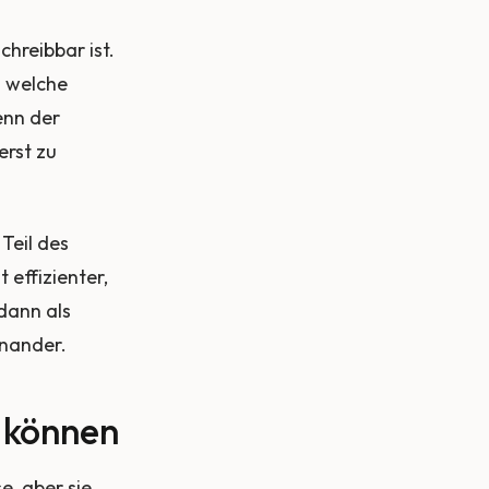
chreibbar ist.
nd welche
enn der
erst zu
Teil des
 effizienter,
dann als
inander.
n können
e, aber sie