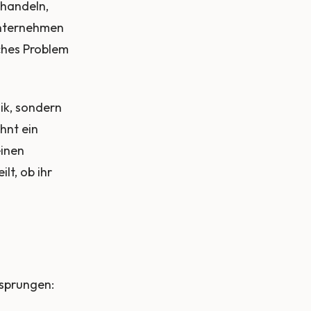
 handeln,
 Unternehmen
lches Problem
ik, sondern
hnt ein
einen
lt, ob ihr
rsprungen: