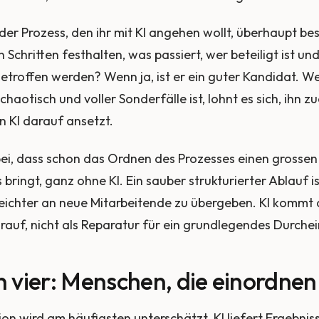
der Prozess, den ihr mit KI angehen wollt, überhaupt bes
en Schritten festhalten, was passiert, wer beteiligt ist u
troffen werden? Wenn ja, ist er ein guter Kandidat. W
aotisch und voller Sonderfälle ist, lohnt es sich, ihn zu
 KI darauf ansetzt.
bei, dass schon das Ordnen des Prozesses einen grossen 
bringt, ganz ohne KI. Ein sauber strukturierter Ablauf ist
eichter an neue Mitarbeitende zu übergeben. KI kommt 
rauf, nicht als Reparatur für ein grundlegendes Durche
 vier: Menschen, die einordne
on wird am häufigsten unterschätzt. KI liefert Ergebniss