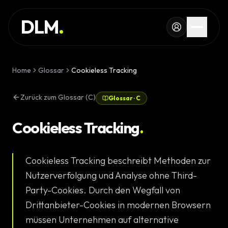
Skip to main content
DIENSTLEISTUNG
DLM
.
REFERENZEN
WISSEN
Home
Glossar
Cookieless Tracking
GLOSSAR
Zurück zum Glossar (C)
Glossar
·
C
MAGAZIN
AI Devel
Cookieless Tracking
.
KONFIGURATOR
Landingpa
Cookieless Tracking beschreibt Methoden zur
RECHNER
Premium W
Nutzerverfolgung und Analyse ohne Third-
PROJEKT
Party-Cookies. Durch den Wegfall von
Komplexe 
Drittanbieter-Cookies in modernen Browsern
STARTEN
müssen Unternehmen auf alternative
Individuell