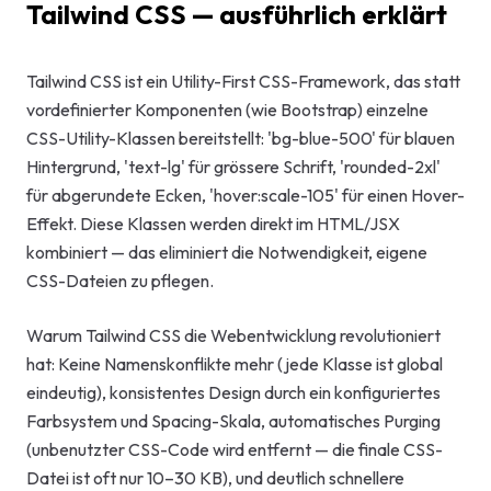
Tailwind CSS — ausführlich erklärt
Start-up-
AI-Beratu
Tailwind CSS ist ein Utility-First CSS-Framework, das statt
vordefinierter Komponenten (wie Bootstrap) einzelne
Digitales 
CSS-Utility-Klassen bereitstellt: 'bg-blue-500' für blauen
Beratung
Hintergrund, 'text-lg' für grössere Schrift, 'rounded-2xl'
für abgerundete Ecken, 'hover:scale-105' für einen Hover-
Effekt. Diese Klassen werden direkt im HTML/JSX
kombiniert — das eliminiert die Notwendigkeit, eigene
CSS-Dateien zu pflegen.
Warum Tailwind CSS die Webentwicklung revolutioniert
hat: Keine Namenskonflikte mehr (jede Klasse ist global
eindeutig), konsistentes Design durch ein konfiguriertes
Farbsystem und Spacing-Skala, automatisches Purging
(unbenutzter CSS-Code wird entfernt — die finale CSS-
Datei ist oft nur 10–30 KB), und deutlich schnellere