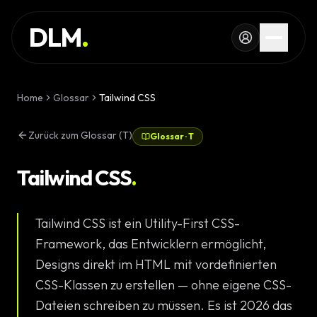
Skip to main content
DIENSTLEISTUNG
DLM
.
REFERENZEN
WISSEN
Home
Glossar
Tailwind CSS
GLOSSAR
Zurück zum Glossar (T)
Glossar
·
T
MAGAZIN
AI Devel
Tailwind CSS
.
KONFIGURATOR
Landingpa
Tailwind CSS ist ein Utility-First CSS-
RECHNER
Premium W
Framework, das Entwicklern ermöglicht,
PROJEKT
Designs direkt im HTML mit vordefinierten
Komplexe 
CSS-Klassen zu erstellen — ohne eigene CSS-
STARTEN
Dateien schreiben zu müssen. Es ist 2026 das
Individuell